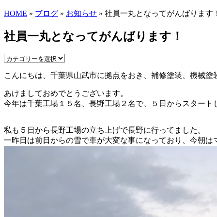
HOME
»
ブログ
»
お知らせ
» 社員一丸となってがんばります
社員一丸となってがんばります！
こんにちは、千葉県山武市に拠点をおき、補修塗装、機械塗装
あけましておめでとうございます。
今年は千葉工場１５名、長野工場２名で、５日からスタート
私も５日から長野工場の立ち上げで長野に行ってました。
一昨日は前日からの雪で車が大変な事になっており、今朝は