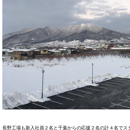
長野工場も新入社員２名と千葉からの応援２名の計４名でス