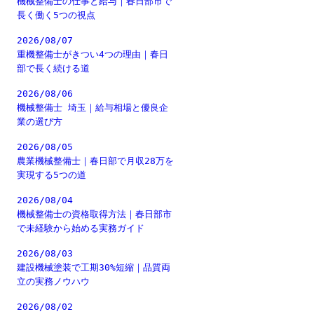
機械整備士の仕事と給与｜春日部市で
長く働く5つの視点
2026/08/07
重機整備士がきつい4つの理由｜春日
部で長く続ける道
2026/08/06
機械整備士 埼玉｜給与相場と優良企
業の選び方
2026/08/05
農業機械整備士｜春日部で月収28万を
実現する5つの道
2026/08/04
機械整備士の資格取得方法｜春日部市
で未経験から始める実務ガイド
2026/08/03
建設機械塗装で工期30%短縮｜品質両
立の実務ノウハウ
2026/08/02