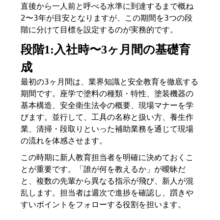
直後から一人前と呼べる水準に到達するまで概ね
2〜3年が目安となりますが、この期間を3つの段
階に分けて目標を設定するのが実務的です。
段階1:入社時〜3ヶ月間の基礎育
成
最初の3ヶ月間は、業界知識と安全教育を徹底する
期間です。座学で塗料の種類・特性、塗装機器の
基本構造、安全衛生法令の概要、現場マナーを学
びます。並行して、工具の名称と扱い方、養生作
業、清掃・段取りといった補助業務を通じて現場
の流れを体感させます。
この時期に新人教育担当者を明確に決めておくこ
とが重要です。「誰が何を教えるか」が曖昧だ
と、複数の先輩から異なる指示が飛び、新人が混
乱します。担当者は週次で進捗を確認し、躓きや
すいポイントをフォローする役割を担います。