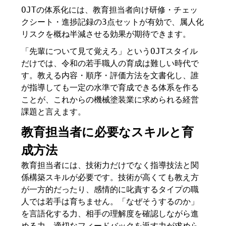
OJTの体系化には、教育担当者向け研修・チェッ
クシート・進捗記録の3点セットが有効で、属人化
リスクを概ね半減させる効果が期待できます。
「先輩について見て覚えろ」というOJTスタイル
だけでは、令和の若手職人の育成は難しい時代で
す。教える内容・順序・評価方法を文書化し、誰
が指導しても一定の水準で育成できる体系を作る
ことが、これからの機械塗装業に求められる経営
課題と言えます。
教育担当者に必要なスキルと育
成方法
教育担当者には、技術力だけでなく指導技法と関
係構築スキルが必要です。技術が高くても教え方
が一方的だったり、感情的に叱責するタイプの職
人では若手は育ちません。「なぜそうするのか」
を言語化する力、相手の理解度を確認しながら進
める力、適切なフィードバックを返す力が求めら