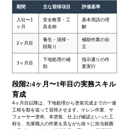
期間
主な習得項目
評価基準
入社〜1
安全教育・工
基本用語の理
ヶ月
具名称
解
養生・清掃・
補助作業の自
2ヶ月目
段取り
立
下地処理の補
指示通りの作
3ヶ月目
助
業実行
段階2:4ヶ月〜1年目の実務スキル
育成
4ヶ月目以降は、下地処理から塗装完成までの一連
工程を順を追って習得させます。ケレン作業、サ
フェーサー塗布、本塗装、仕上げ確認といった工
程を、先輩職人の作業を見ながら徐々に担当範囲