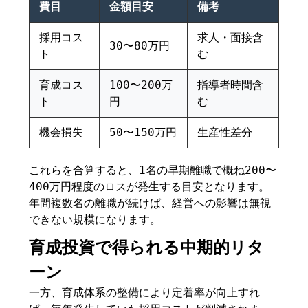
費目
金額目安
備考
採用コス
求人・面接含
30〜80万円
ト
む
育成コス
100〜200万
指導者時間含
ト
円
む
機会損失
50〜150万円
生産性差分
これらを合算すると、1名の早期離職で概ね200〜
400万円程度のロスが発生する目安となります。
年間複数名の離職が続けば、経営への影響は無視
できない規模になります。
育成投資で得られる中期的リタ
ーン
一方、育成体系の整備により定着率が向上すれ